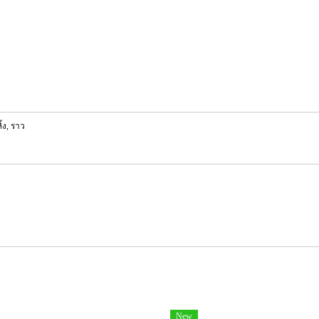
้ง, ราว
New