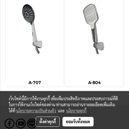
A-707
A-804
เว็บไซต์นี้มีการใช้งานคุกกี้ เพื่อเพิ่มประสิทธิภาพและประสบการณ์ที่ดี
ในการใช้งานเว็บไซต์ของท่าน ท่านสามารถอ่านรายละเอียดเพิ่มเติม
ได้ที่
นโยบายความเป็นส่วนตัว
และ
นโยบายคุกกี้
ตั้งค่าคุกกี้
ยอมรับทั้งหมด