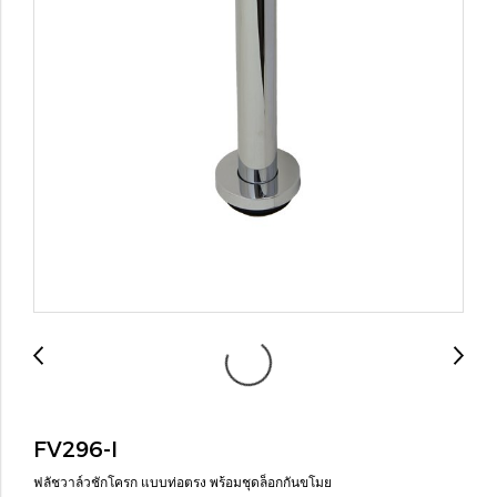
FV296-I
ฟลัชวาล์วชักโครก แบบท่อตรง พร้อมชุดล็อกกันขโมย