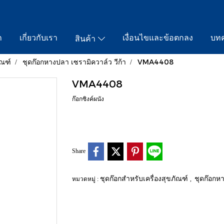
ก
เกี่ยวกับเรา
เงื่อนไขและข้อตกลง
บท
สินค้า
ัณฑ์
ชุดก๊อกหางปลา เซรามิควาล์ว วีก้า
VMA4408
VMA4408
ก๊อกซิงค์ผนัง
Share
ชุดก๊อกสำหรับเครื่องสุขภัณฑ์
ชุดก๊อกหา
หมวดหมู่ :
,