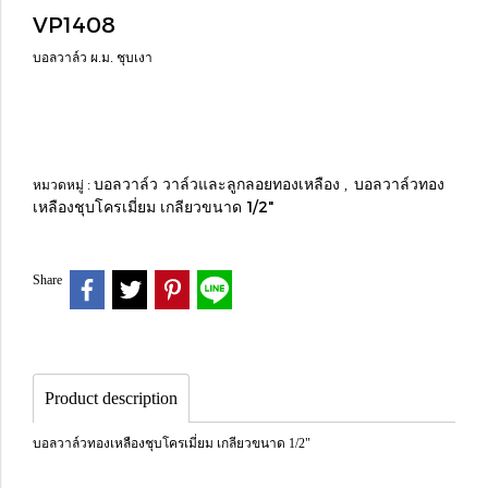
VP1408
บอลวาล์ว ผ.ม. ชุบเงา
บอลวาล์ว วาล์วและลูกลอยทองเหลือง
บอลวาล์วทอง
หมวดหมู่ :
,
เหลืองชุบโครเมี่ยม เกลียวขนาด 1/2"
Share
Product description
บอลวาล์วทองเหลืองชุบโครเมี่ยม เกลียวขนาด 1/2"