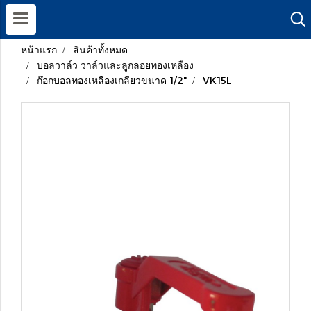
หน้าแรก
สินค้าทั้งหมด
บอลวาล์ว วาล์วและลูกลอยทองเหลือง
ก๊อกบอลทองเหลืองเกลียวขนาด 1/2"
VK15L