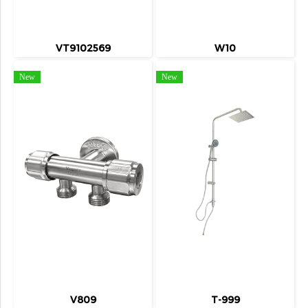
VT9102569
W10
New
New
V809
T-999