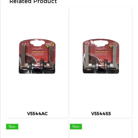
Related Product
V5544AC
V5544SS
New
New