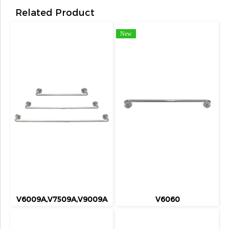
Related Product
New
V6009A,V7509A,V9009A
V6060