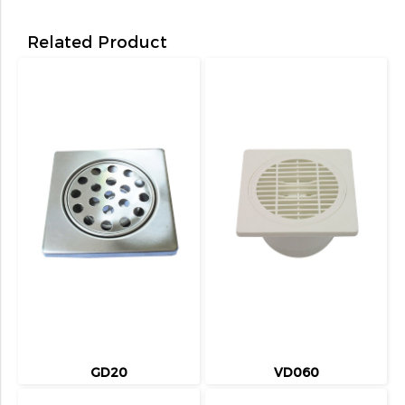
Related Product
GD20
VD060