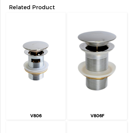
Related Product
V806
V806F