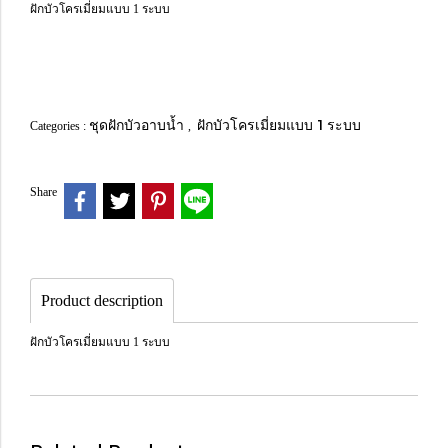
ฝักบัวโครเมี่ยมแบบ 1 ระบบ
ชุดฝักบัวอาบน้ำ
ฝักบัวโครเมี่ยมแบบ 1 ระบบ
Categories :
,
Share
Product description
ฝักบัวโครเมี่ยมแบบ 1 ระบบ