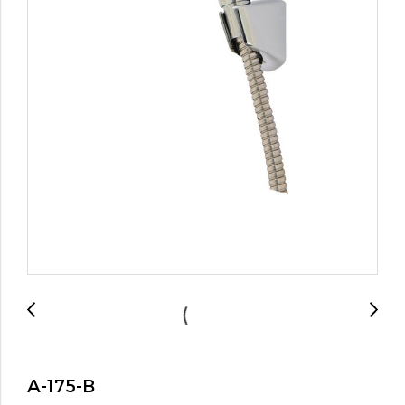
A-175-B