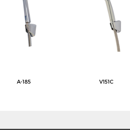
A-185
V151C