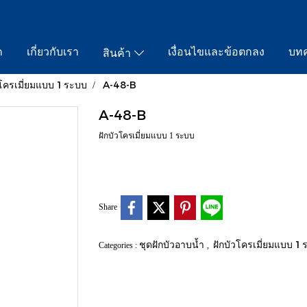
ก
เกี่ยวกับเรา
เงื่อนไขและข้อตกลง
บท
สินค้า
วโครเมี่ยมแบบ 1 ระบบ
A-48-B
A-48-B
ฝักบัวโครเมี่ยมแบบ 1 ระบบ
Share
ชุดฝักบัวอาบน้ำ
ฝักบัวโครเมี่ยมแบบ 1
Categories :
,