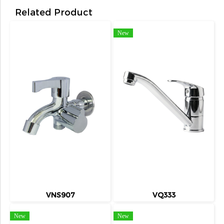
Related Product
New
VNS907
VQ333
New
New