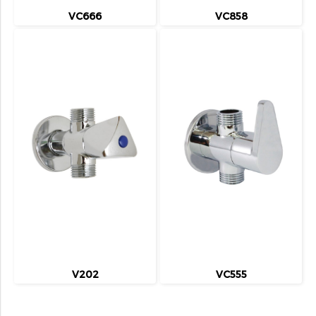
VC666
VC858
V202
VC555