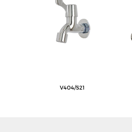
V404/S21