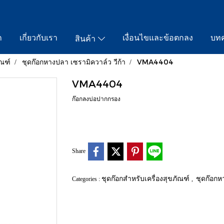
ก
เกี่ยวกับเรา
เงื่อนไขและข้อตกลง
บท
สินค้า
ัณฑ์
ชุดก๊อกหางปลา เซรามิควาล์ว วีก้า
VMA4404
VMA4404
ก๊อกลงบ่อปากกรอง
Share
ชุดก๊อกสำหรับเครื่องสุขภัณฑ์
ชุดก๊อกห
Categories :
,