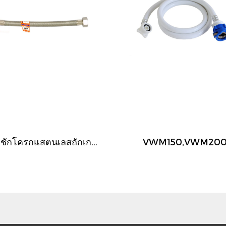
สายชักโครกแสตนเลสถักเกรด 304 ขนาด 1/2"x1/2"
VWM150,VWM20