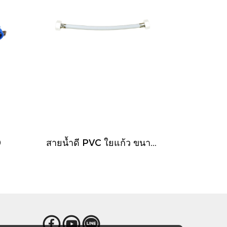
0
สายน้ำดี PVC ใยแก้ว ขนาด 1/2"x1/2"