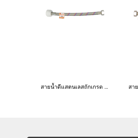
สายน้ำดีแสตนเลสถักเกรด 304 พร้อมสต๊อปวาล์ว ขนาด 1/2"x1/2"