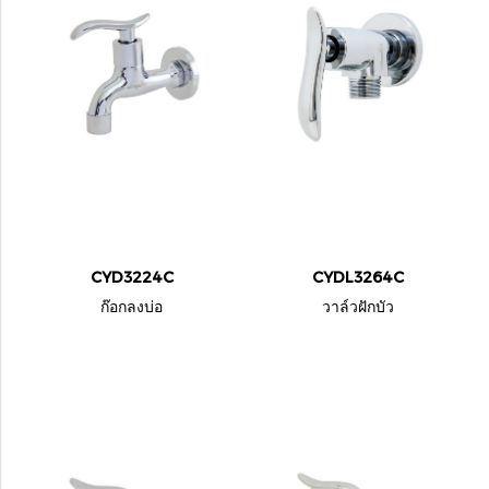
CYD3224C
CYDL3264C
ก๊อกลงบ่อ
วาล์วฝักบัว