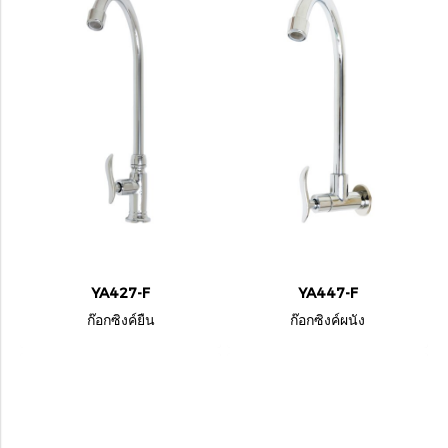
YA427-F
YA447-F
ก๊อกซิงค์ยืน
ก๊อกซิงค์ผนัง