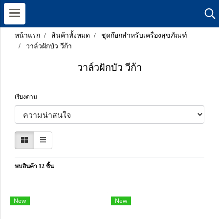
หน้าแรก
สินค้าทั้งหมด
ชุดก๊อกสำหรับเครื่องสุขภัณฑ์
วาล์วฝักบัว วีก้า
วาล์วฝักบัว วีก้า
เรียงตาม
พบสินค้า 12 ชิ้น
New
New