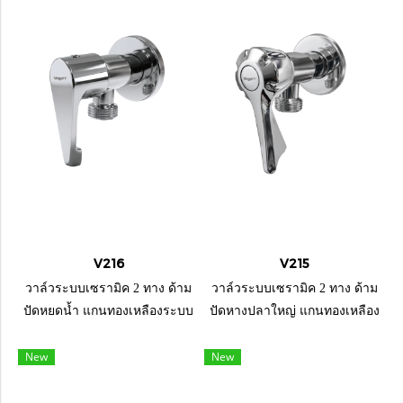
V216
V215
วาล์วระบบเซรามิค 2 ทาง ด้าม
วาล์วระบบเซรามิค 2 ทาง ด้าม
ปัดหยดน้ำ แกนทองเหลืองระบบ
ปัดหางปลาใหญ่ แกนทองเหลือง
เซรามิค
ระบบเซรามิค
New
New