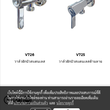
V726
V725
วาล์วฝักบัวสแตนเลส
วาล์วฝักบัวสแตนเลสด้ามลาย
เว็บไซต์นี้มีการใช้งานคุกกี้ เพื่อเพิ่มประสิทธิภาพและประสบการณ์ที่ดี
ในการใช้งานเว็บไซต์ของท่าน ท่านสามารถอ่านรายละเอียดเพิ่มเติม
ได้ที่
นโยบายความเป็นส่วนตัว
และ
นโยบายคุกกี้