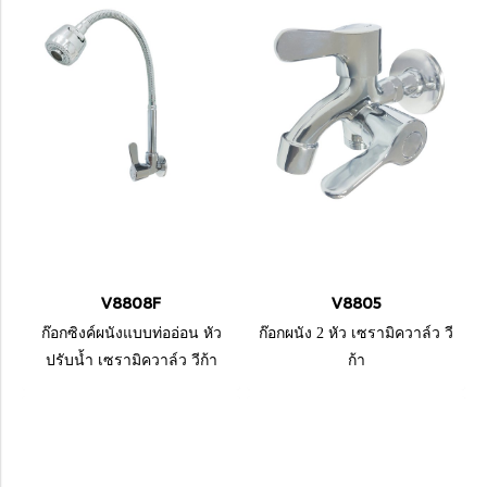
V8808F
V8805
ก๊อกซิงค์ผนังแบบท่ออ่อน หัว
ก๊อกผนัง 2 หัว เซรามิควาล์ว วี
ปรับน้ำ เซรามิควาล์ว วีก้า
ก้า