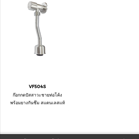
VF504S
ก๊อกกดปัสสาวะชายท่อโค้ง
พร้อมยางกันซึม สแตนเลสแท้
เกรด 304 ผิวซาติน