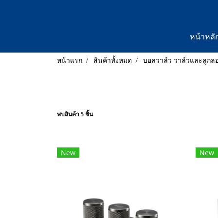
หน้าหลั
หน้าแรก
สินค้าทั้งหมด
บอลวาล์ว วาล์วและลูกล
พบสินค้า 5 ชิ้น
New
New