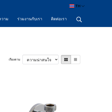
TH
ความ
ร่วมงานกับเรา
ติดต่อเรา
เรียงตาม