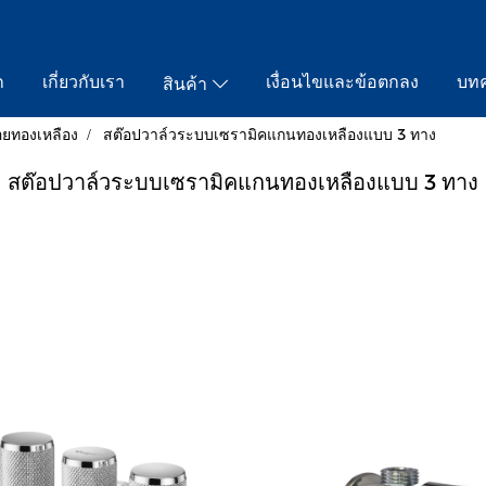
ก
เกี่ยวกับเรา
เงื่อนไขและข้อตกลง
บท
สินค้า
อยทองเหลือง
สต๊อปวาล์วระบบเซรามิคแกนทองเหลืองแบบ 3 ทาง
สต๊อปวาล์วระบบเซรามิคแกนทองเหลืองแบบ 3 ทาง