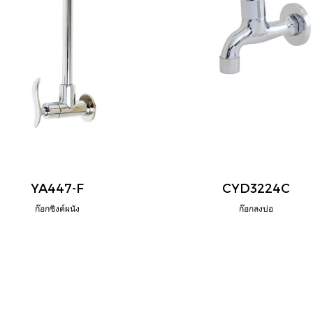
YA447-F
CYD3224C
ก๊อกซิงค์ผนัง
ก๊อกลงบ่อ