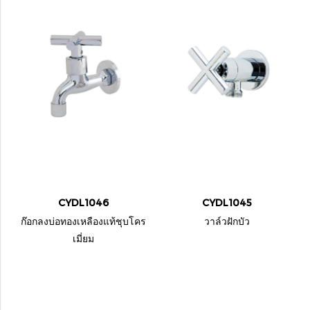
CYDL1046
CYDL1045
ก๊อกลงบ่อทองเหลืองแท้ชุบโคร
วาล์วฝักบัว
เมี่ยม