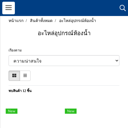
หน้าแรก
สินค้าทั้งหมด
อะไหล่อุปกรณ์ห้องน้ำ
อะไหล่อุปกรณ์ห้องน้ำ
เรียงตาม
พบสินค้า 12 ชิ้น
New
New