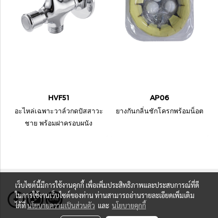
HVF51
AP06
อะไหล่เฉพาะวาล์วกดปัสสาวะ
ยางกันกลิ่นชักโครกพร้อมน็อต
ชาย พร้อมฝาครอบผนัง
เว็บไซต์นี้มีการใช้งานคุกกี้ เพื่อเพิ่มประสิทธิภาพและประสบการณ์ที่ดี
ในการใช้งานเว็บไซต์ของท่าน ท่านสามารถอ่านรายละเอียดเพิ่มเติม
ได้ที่
นโยบายความเป็นส่วนตัว
และ
นโยบายคุกกี้