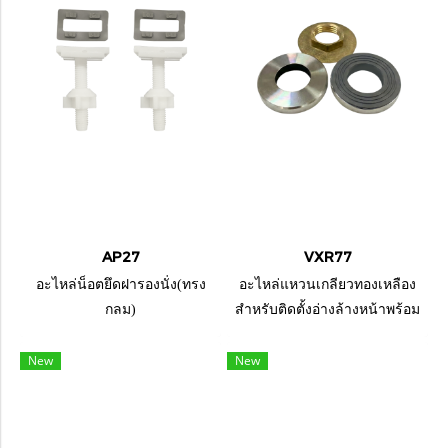
AP27
VXR77
อะไหล่น็อตยึดฝารองนั่ง(ทรง
อะไหล่แหวนเกลียวทองเหลือง
กลม)
สำหรับติดตั้งอ่างล้างหน้าพร้อม
แป้นครอบและแหวนยาง
New
New