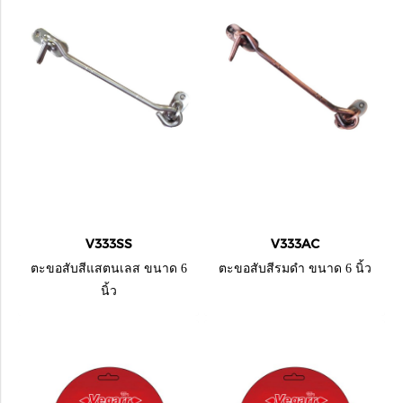
V333SS
V333AC
ตะขอสับสีแสตนเลส ขนาด 6
ตะขอสับสีรมดำ ขนาด 6 นิ้ว
นิ้ว