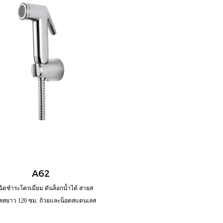
A62
ีดชำระโครเมี่ยม ดันล็อกน้ำได้ สายส
ลสยาว 120 ซม. ถ้วยและน็อตสแตนเลส
เกรด 304