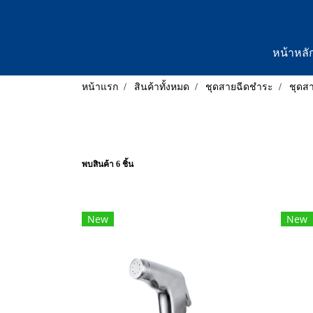
หน้าหลั
หน้าแรก
สินค้าทั้งหมด
ชุดสายฉีดชำระ
ชุดสา
พบสินค้า 6 ชิ้น
New
New