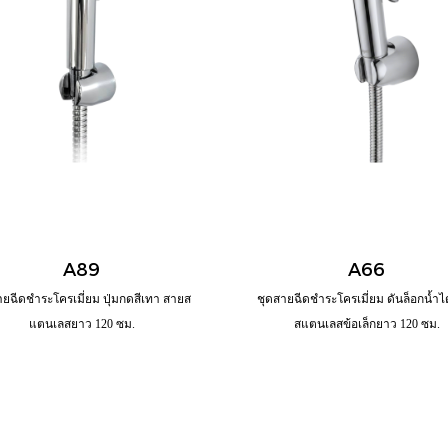
A89
A66
ายฉีดชำระโครเมี่ยม ปุ่มกดสีเทา สายส
ชุดสายฉีดชำระโครเมี่ยม ดันล็อกน้ำไ
แตนเลสยาว 120 ซม.
สแตนเลสข้อเล็กยาว 120 ซม.